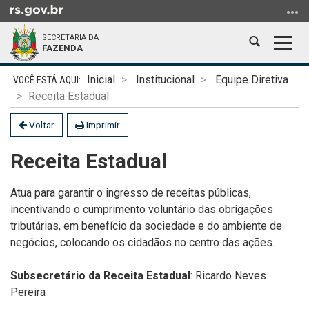
Ir
para
SECRETARIA DA
o
Abrir
Alter
FAZENDA
conteúdo
a
a
Ir
Início
busca
nave
Inicial
Institucional
Equipe Diretiva
para
do
Receita Estadual
o
conteúdo
menu
Voltar
Imprimir
Ir
Receita Estadual
para
a
busca
Atua para garantir o ingresso de receitas públicas,
incentivando o cumprimento voluntário das obrigações
tributárias, em benefício da sociedade e do ambiente de
negócios, colocando os cidadãos no centro das ações.
Subsecretário da Receita Estadual
: Ricardo Neves
Pereira