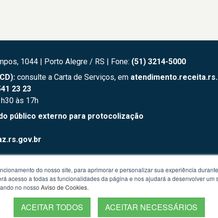
mpos, 1044 | Porto Alegre / RS | Fone:
(51) 3214-5000
TCD):
consulte a Carta de Serviços, em
atendimento.receita.rs
41 23 23
3h30 às 17h
público externo para protocolização
z.rs.gov.br
uncionamento do nosso site, para aprimorar e personalizar sua experiência duran
sefaz.rs.gov.br
 terá acesso a todas as funcionalidades da página e nos ajudará a desenvolver um
izando no nosso
Aviso de Cookies
.
ACEITAR TODOS
ACEITAR NECESSÁRIOS