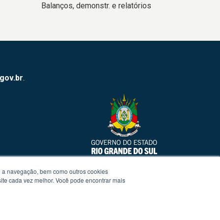
Balanços, demonstr. e relatórios
.gov.br
.
te a navegação, bem como outros cookies
 site cada vez melhor. Você pode encontrar mais
Termos de Uso