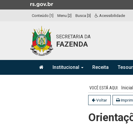
Ir
para
Conteúdo [1]
Menu [2]
Busca [3]
Acessibilidade
o
conteúdo
Ir
SECRETARIA DA
para
FAZENDA
o
menu
Ir
Início
para
Institucional
Receita
Tesou
do
a
menu
Início
busca
do
Inicia
conteúdo
Voltar
Imprim
Orientaçõ