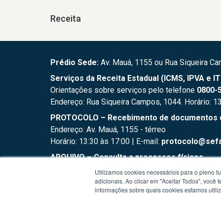
Receita
Prédio Sede:
Av. Mauá, 1155 ou Rua Siqueira Ca
Serviços da Receita Estadual (ICMS, IPVA e I
Orientações sobre serviços pelo telefone
0800-5
Endereço: Rua Siqueira Campos, 1044. Horário: 1
PROTOCOLO – Recebimento de documentos do 
Endereço: Av. Mauá, 1155 - térreo
Horário: 13:30 às 17:00 | E-mail:
protocolo@sefa
ARQUIVO – Consulta a processos físicos
Endereço: Av. Farrapos, 151 - fundos
Utilizamos cookies necessários para o pleno f
Horário: 13:30 às 17:00 | E-mail:
arquivo.supad@
adicionais. Ao clicar em "Aceitar Todos", você
informações sobre quais cookies estamos util