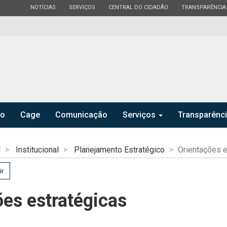
ESTADO
ESTADO
ESTADO
ESTADO
NOTÍCIAS
SERVIÇOS
CENTRAL DO CIDADÃO
TRANSPARÊNCIA
ro
Cage
Comunicação
Serviços
Transparênc
l
Institucional
Planejamento Estratégico
Orientações e
ir
es estratégicas