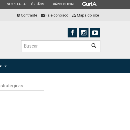
ESTADO
ESTADO
ESTADO
SECRETARIAS E ÓRGÃOS
DIÁRIO OFICIAL
Contraste
Fale conosco
Mapa do site
Buscar
ia
stratégicas