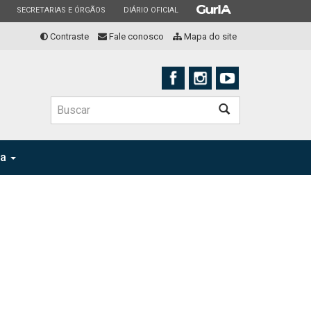
ESTADO
ESTADO
ESTADO
SECRETARIAS E ÓRGÃOS
DIÁRIO OFICIAL
Contraste
Fale conosco
Mapa do site
Buscar
ia