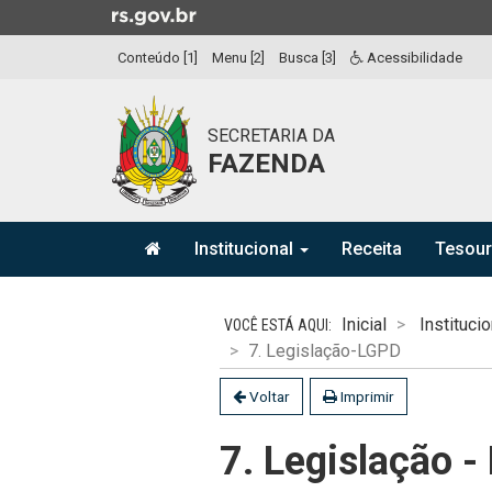
Ir
para
Conteúdo [1]
Menu [2]
Busca [3]
Acessibilidade
o
conteúdo
Ir
SECRETARIA DA
para
FAZENDA
o
menu
Ir
Início
para
Institucional
Receita
Tesou
do
a
menu
Início
busca
do
Inicial
Institucio
conteúdo
7. Legislação-LGPD
Voltar
Imprimir
7. Legislação 