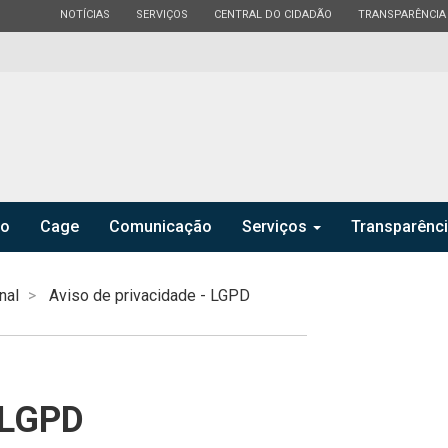
ESTADO
ESTADO
ESTADO
ESTADO
NOTÍCIAS
SERVIÇOS
CENTRAL DO CIDADÃO
TRANSPARÊNCIA
ro
Cage
Comunicação
Serviços
Transparênc
nal
Aviso de privacidade - LGPD
- LGPD