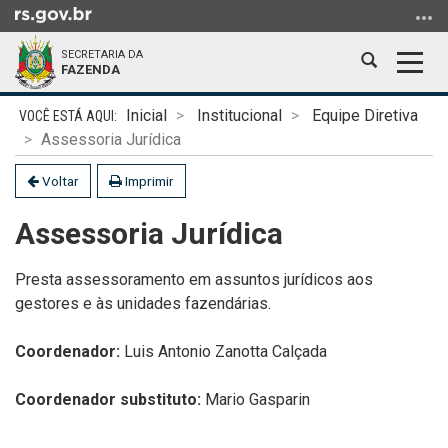
Ir
para
SECRETARIA DA
o
Abrir
Alter
FAZENDA
conteúdo
a
a
Ir
Início
busca
nave
Inicial
Institucional
Equipe Diretiva
para
do
Assessoria Jurídica
o
conteúdo
menu
Voltar
Imprimir
Ir
Assessoria Jurídica
para
a
busca
Presta assessoramento em assuntos jurídicos aos
gestores e às unidades fazendárias.
Coordenador:
Luis Antonio Zanotta Calçada
Coordenador substituto:
Mario Gasparin