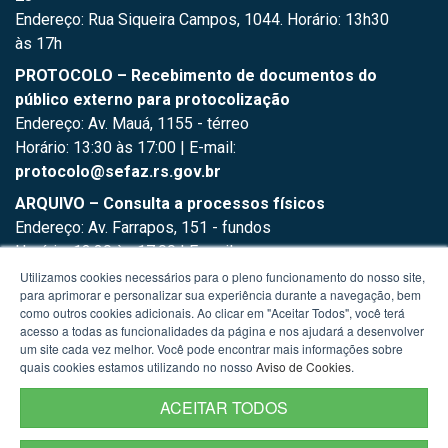
Endereço: Rua Siqueira Campos, 1044. Horário: 13h30
às 17h
PROTOCOLO – Recebimento de documentos do
público externo para protocolização
Endereço: Av. Mauá, 1155 - térreo
Horário: 13:30 às 17:00 | E-mail:
protocolo@sefaz.rs.gov.br
ARQUIVO – Consulta a processos físicos
Endereço: Av. Farrapos, 151 - fundos
Horário: 13:30 às 17:00 | E-mail:
arquivo.supad@sefaz.rs.gov.br
Utilizamos cookies necessários para o pleno funcionamento do nosso site,
para aprimorar e personalizar sua experiência durante a navegação, bem
como outros cookies adicionais. Ao clicar em "Aceitar Todos", você terá
acesso a todas as funcionalidades da página e nos ajudará a desenvolver
um site cada vez melhor. Você pode encontrar mais informações sobre
quais cookies estamos utilizando no nosso
Aviso de Cookies
.
ACEITAR TODOS